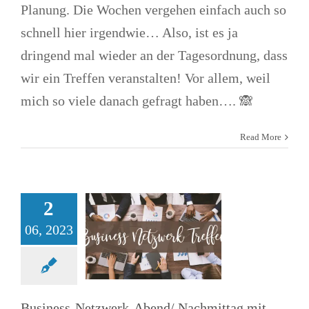
Planung. Die Wochen vergehen einfach auch so
schnell hier irgendwie… Also, ist es ja
Business-
dringend mal wieder an der Tagesordnung, dass
wir ein Treffen veranstalten! Vor allem, weil
Netzwerk-
mich so viele danach gefragt haben…. 🙈
Abend/
Read More
Nachmittag mit
Versicherungs-
Fachmann und
2
06, 2023
leckerem Essen
Allgemein
Arbeit und Jobs
Firmen(-gründung)
News
Treffen
Business-Netzwerk-Abend/ Nachmittag mit