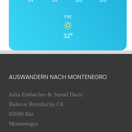
FRE
32°
AUSWANDERN NACH MONTENEGRO
Julia Embacher & Senad Dacić
Bulevar Revolucije C6
85000 Bar
Montenegro