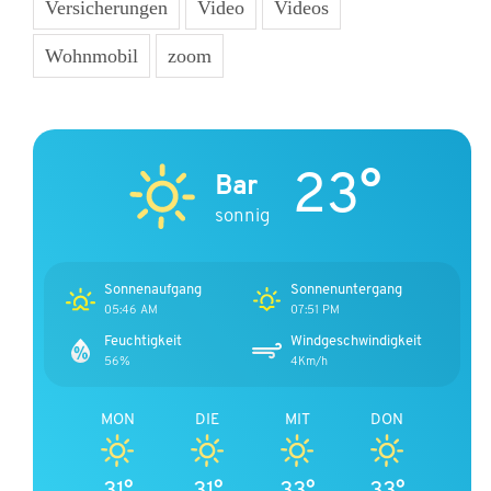
Versicherungen
Video
Videos
Wohnmobil
zoom
23°
Bar
sonnig
Sonnenaufgang
Sonnenuntergang
05:46 AM
07:51 PM
Feuchtigkeit
Windgeschwindigkeit
56%
4Km/h
MON
DIE
MIT
DON
31°
31°
33°
33°