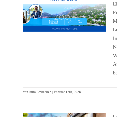
E
F
M
L
I
N
W
A
Langzeitmiete in
b
Montenegro: Ein
umfassender Leitfaden für
Von
Julia Embacher
|
Februar 17th, 2026
Auswanderer und
Langzeitreisende
L