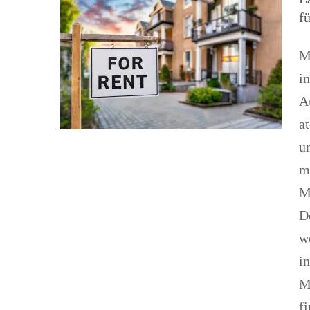
Allgemein
Alltagsleben
Aufenthaltstitel
f
Immobilien
Langzeitmiete
News
M
i
A
a
u
m
M
D
w
i
M
f