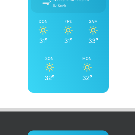
5.4Km/h
DON
FRE
SAM
31°
31°
33°
SON
MON
32°
32°