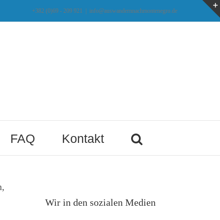
+382 (0)69 - 209 921
|
info@auswandernnachmontenegro.de
FAQ
Kontakt
,
Wir in den sozialen Medien