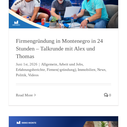
Firmengründung in Montenegro in 24
Stunden – Talkrunde mit Alex und
Thomas
Juni 1st, 2026
|
Allgemein
,
Arbeit und Jobs
,
Erfahrungsberichte
,
Firmen(-gründung)
,
Immobilien
,
News
,
Politik
,
Videos
Zusammenarbeit mit der UNIQA
Versicherung
Read More
0
Allgemein
Aufenthaltstitel
Firmen(-gründung)
News
Versicherungen