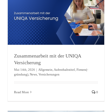
Zusammenarbeit mit der UNIQA
Versicherung
Mai 14th, 2026
|
Allgemein
,
Aufenthaltstitel
,
Firmen(-
gründung)
,
News
,
Versicherungen
Zweites Büro eröffnet in Bar
Read More
0
Allgemein
Arbeit und Jobs
Aufenthaltstitel
Firmen(-
gründung)
Immobilien
KFZ
Langzeitmiete
News
Videos