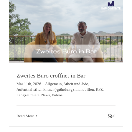
Zweites Büro eröffnet in Bar
Mai 11th, 2026
|
Allgemein
,
Arbeit und Jobs
,
Aufenthaltstitel
,
Firmen(-gründung)
,
Immobilien
,
KFZ
,
Langzeitmiete
,
News
,
Videos
Read More
0
Osterfeier im Camp Dapčevići
Allgemein
News
Treffen
Veranstaltungen