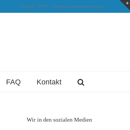
+382 (0)69 - 209 921
|
info@auswandernnachmontenegro.de
FAQ
Kontakt
Wir in den sozialen Medien