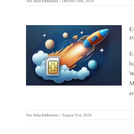
Von
Julia Embacher
|
Oktober 16th, 2024
zu den klassischen Prepaid-
SIM-Karten
E
Allgemein
Alltagsleben
News
Telefon
z
E
b
W
M
er
Von
Julia Embacher
|
August 31st, 2024