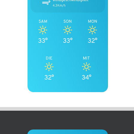
4.3Km/h
SAM
SON
MON
33°
33°
32°
DIE
MIT
32°
34°