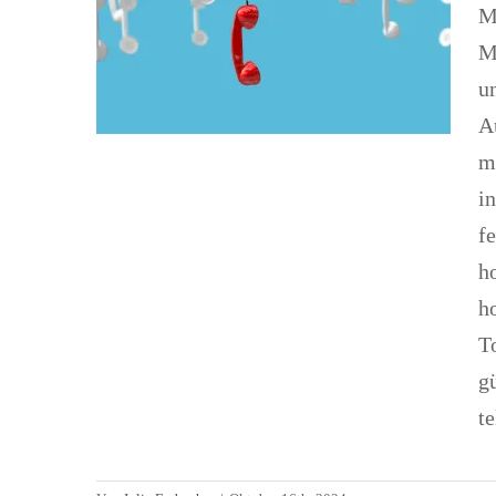
M
M
u
A
m
i
f
ho
h
To
g
E-Sim in Montenegro – eine
te
unkomplizierte Alternative