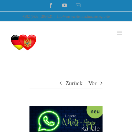
Zum
Facebook
YouTube
E-
Mail
Inhalt
+382 (0)69 - 209 921
|
info@auswandernnachmontenegro.de
springen
Zurück
Vor
Zeige
grösseres
Bild