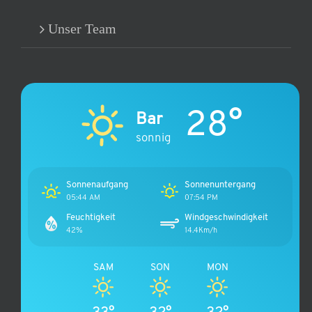
Unser Team
28°
Bar
sonnig
Sonnenaufgang
Sonnenuntergang
05:44 AM
07:54 PM
Feuchtigkeit
Windgeschwindigkeit
42%
14.4Km/h
SAM
SON
MON
33°
32°
32°