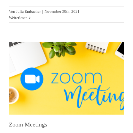
Zoom Meetings
Von
Julia Embacher
|
November 30th, 2021
Allgemein
Alltagsleben
Aufenthaltstitel
COVID
Firmen(-
Weiterlesen
gründung)
Gesundheitssystem
Immobilien
KFZ
News
Schule
Treffen
Videos
Zoom Meetings