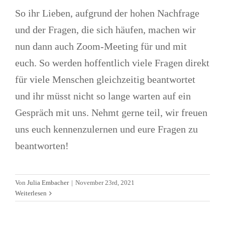
So ihr Lieben, aufgrund der hohen Nachfrage
und der Fragen, die sich häufen, machen wir
nun dann auch Zoom-Meeting für und mit
euch. So werden hoffentlich viele Fragen direkt
für viele Menschen gleichzeitig beantwortet
und ihr müsst nicht so lange warten auf ein
Gespräch mit uns. Nehmt gerne teil, wir freuen
uns euch kennenzulernen und eure Fragen zu
beantworten!
Immobilien kaufen in Montenegro
– Alles rund um das Thema
Von
Julia Embacher
|
November 23rd, 2021
Immobilien in Montenegro
Weiterlesen
Allgemein
Alltagsleben
Aufenthaltstitel
Firmen(-
gründung)
Immobilien
Videos