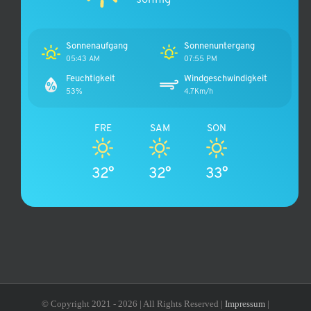
Sonnenaufgang
Sonnenuntergang
05:43 AM
07:55 PM
Feuchtigkeit
Windgeschwindigkeit
53%
4.7Km/h
FRE
SAM
SON
32°
32°
33°
© Copyright 2021 -
2026 | All Rights Reserved |
Impressum
|