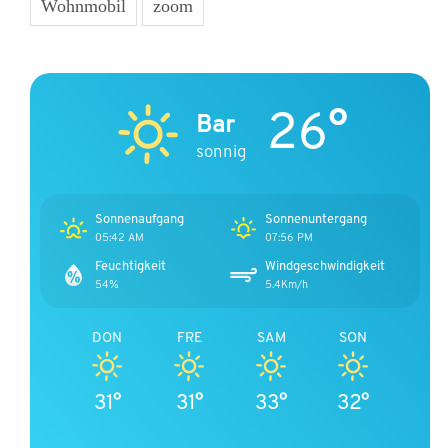
Wohnmobil
zoom
26°
Bar
sonnig
Sonnenaufgang
Sonnenuntergang
05:42 AM
07:56 PM
Feuchtigkeit
Windgeschwindigkeit
54%
5.4Km/h
DON
FRE
SAM
SON
31°
31°
33°
32°