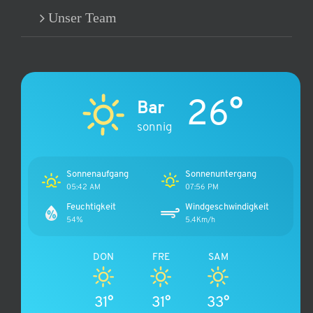
Unser Team
26°
Bar
sonnig
Sonnenaufgang
Sonnenuntergang
05:42 AM
07:56 PM
Feuchtigkeit
Windgeschwindigkeit
54%
5.4Km/h
DON
FRE
SAM
31°
31°
33°