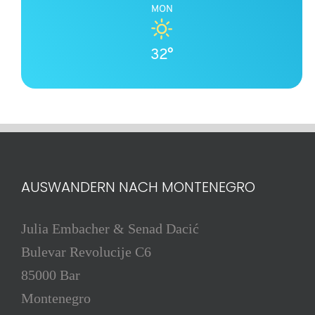
MON
32°
AUSWANDERN NACH MONTENEGRO
Julia Embacher & Senad Dacić
Bulevar Revolucije C6
85000 Bar
Montenegro