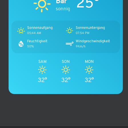
25°
Bar
sonnig
Sonnenaufgang
Sonnenuntergang
05:44 AM
07:54 PM
Feuchtigkeit
Windgeschwindigkeit
50%
9Km/h
SAM
SON
MON
32°
32°
32°