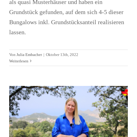
als quasi Musterhäuser und haben ein
Grundstück gefunden, auf dem sich 4-5 dieser
Bungalows inkl. Grundstücksanteil realisieren
lassen.
Neue Telegram-Gruppe für Haus-
Kauf in Montenegro
Von
Julia Embacher
|
Oktober 13th, 2022
Weiterlesen
Allgemein
Alltagsleben
Immobilien
News
Telegram
Gruppen
Videos