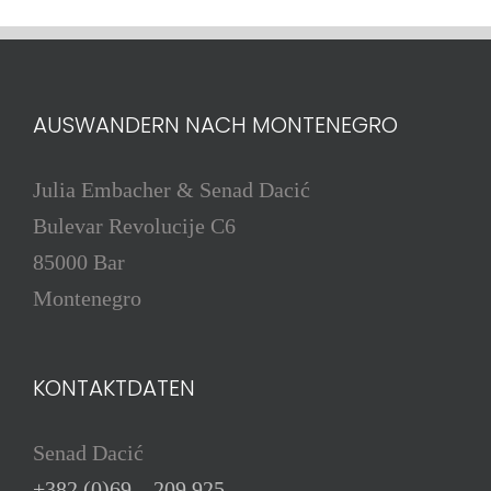
AUSWANDERN NACH MONTENEGRO
Julia Embacher & Senad Dacić
Bulevar Revolucije C6
85000 Bar
Montenegro
KONTAKTDATEN
Senad Dacić
+382 (0)69 – 209 925