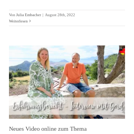
Auswanderern“ – Interview mit
Von
Julia Embacher
|
August 28th, 2022
Weiterlesen
Gerd
Allgemein
Alltagsleben
Arbeit und Jobs
Aufenthaltstitel
Firmen(-gründung)
Immobilien
Kids & Teenager
News
Schule
Treffen
Videos
Neues Video online zum Thema