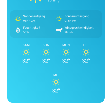
Sonnenaufgang
Sonnenuntergang
05:44 AM
07:54 PM
Feuchtigkeit
Windgeschwindigkeit
50%
9Km/h
SAM
SON
MON
DIE
32°
32°
32°
32°
MIT
32°