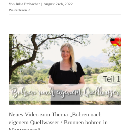
nach eigenem Quellwasser /
Von
Julia Embacher
|
August 24th, 2022
Weiterlesen
Brunnen bohren in Montenegro“
Allgemein
Gesundheitssystem
Immobilien
News
Videos
Neues Video zum Thema „Bohren nach
eigenem Quellwasser / Brunnen bohren in
Montenegro“