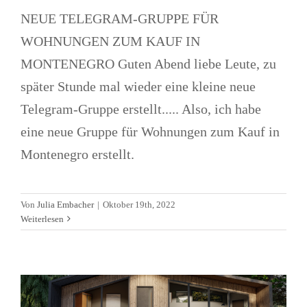
NEUE TELEGRAM-GRUPPE FÜR
WOHNUNGEN ZUM KAUF IN
MONTENEGRO Guten Abend liebe Leute, zu
später Stunde mal wieder eine kleine neue
Telegram-Gruppe erstellt..... Also, ich habe
eine neue Gruppe für Wohnungen zum Kauf in
Montenegro erstellt.
Zoom-Meeting zum Projekt Tiny-
Von
Julia Embacher
|
Oktober 19th, 2022
Häuser in Dapčevići
Weiterlesen
Alltagsleben
Aufenthaltstitel
Immobilien
News
Zoom