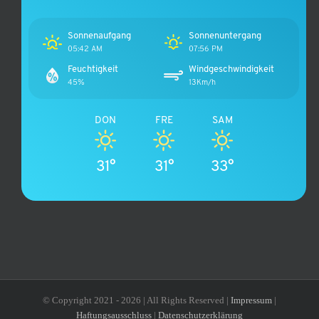
Sonnenaufgang
Sonnenuntergang
05:42 AM
07:56 PM
Feuchtigkeit
Windgeschwindigkeit
45%
13Km/h
DON
FRE
SAM
31°
31°
33°
© Copyright 2021 -
2026 | All Rights Reserved |
Impressum
|
Haftungsausschluss
|
Datenschutzerklärung