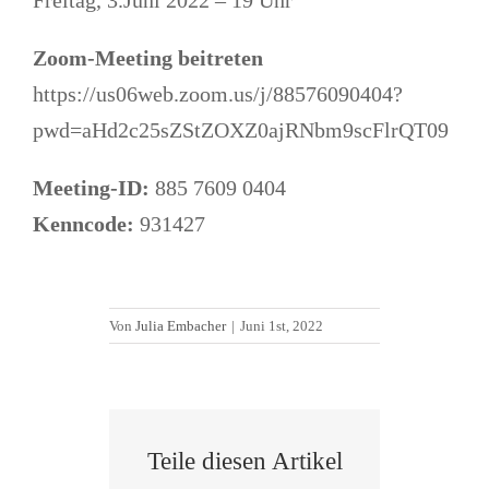
Zoom-Meeting beitreten
https://us06web.zoom.us/j/88576090404?
pwd=aHd2c25sZStZOXZ0ajRNbm9scFlrQT09
Meeting-ID:
885 7609 0404
Kenncode:
931427
Von
Julia Embacher
|
Juni 1st, 2022
Teile diesen Artikel