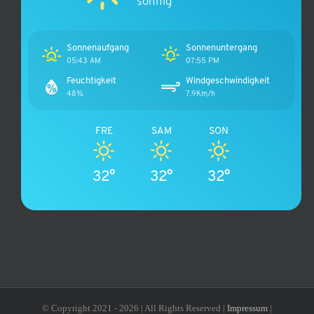
sonnig
Sonnenaufgang
Sonnenuntergang
05:43 AM
07:55 PM
Feuchtigkeit
Windgeschwindigkeit
48%
7.9Km/h
FRE
SAM
SON
32°
32°
32°
© Copyright 2021 -
2026 | All Rights Reserved |
Impressum
|