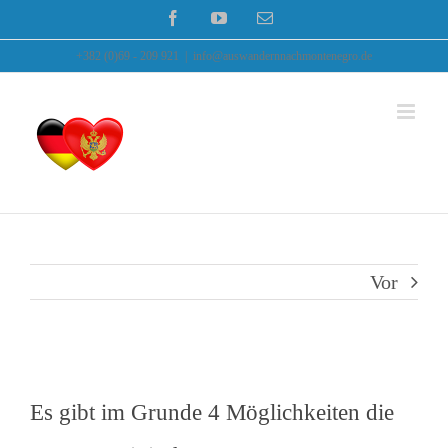
Zum
Facebook
YouTube
E-
Mail
Inhalt
+382 (0)69 - 209 921
|
info@auswandernnachmontenegro.de
springen
Vor
Es gibt im Grunde 4 Möglichkeiten die