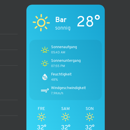
28°
Bar
sonnig
Sonnenaufgang
05:43 AM
Sonnenuntergang
07:55 PM
Feuchtigkeit
48%
Windgeschwindigkeit
7.9Km/h
FRE
SAM
SON
32°
32°
32°