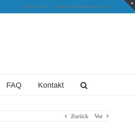
+382 (0)69 - 209 921
|
info@auswandernnachmontenegro.de
FAQ
Kontakt
Zurück
Vor