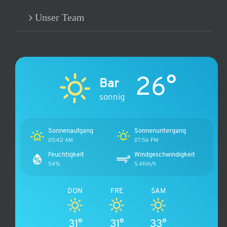
Unser Team
26°
Bar
sonnig
Sonnenaufgang
Sonnenuntergang
05:42 AM
07:56 PM
Feuchtigkeit
Windgeschwindigkeit
54%
5.4Km/h
DON
FRE
SAM
31°
31°
33°