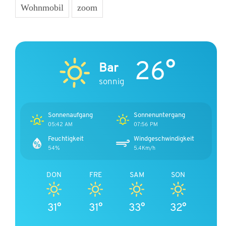
Wohnmobil
zoom
26°
Bar
sonnig
Sonnenaufgang
Sonnenuntergang
05:42 AM
07:56 PM
Feuchtigkeit
Windgeschwindigkeit
54%
5.4Km/h
DON
FRE
SAM
SON
31°
31°
33°
32°