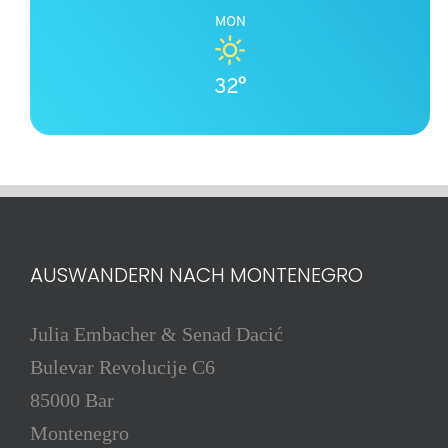
MON
32°
AUSWANDERN NACH MONTENEGRO
Julia Embacher & Senad Dacić
Bulevar Revolucije C6
85000 Bar
Montenegro