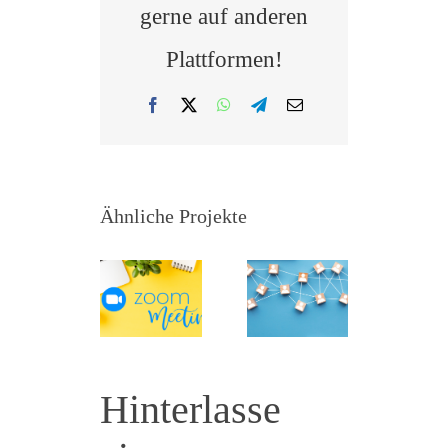
gerne auf anderen
Plattformen!
Facebook
X
WhatsApp
Telegram
E-
Mail
Ähnliche Projekte
Zoom-
Community
Meetings
Hinterlasse