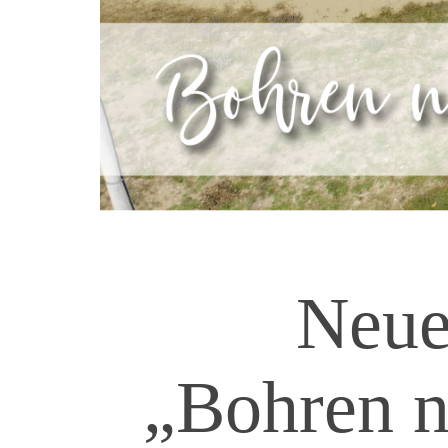
Neue
„Bohren n