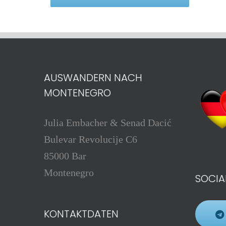
AUSWANDERN NACH
MONTENEGRO
Julia Embacher & Senad Dacić
Bulevar Revolucije C6
85000 Bar
Montenegro
SOCIA
KONTAKTDATEN