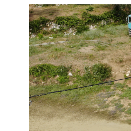
Zeige
grösseres
Bild