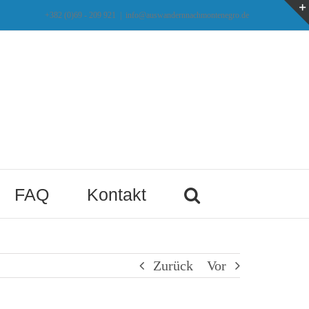
+382 (0)69 - 209 921
|
info@auswandernnachmontenegro.de
FAQ
Kontakt
Zurück
Vor