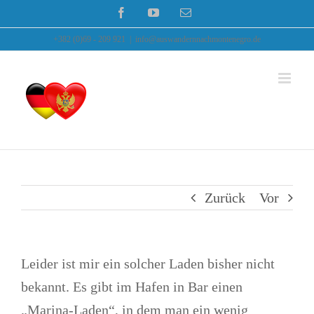
Zum
Facebook
YouTube
E-
Mail
Inhalt
+382 (0)69 - 209 921
|
info@auswandernnachmontenegro.de
springen
Zurück
Vor
Leider ist mir ein solcher Laden bisher nicht
bekannt. Es gibt im Hafen in Bar einen
„Marina-Laden“, in dem man ein wenig