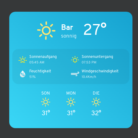
27°
Bar
sonnig
Sonnenaufgang
Sonnenuntergang
05:45 AM
07:53 PM
Feuchtigkeit
Windgeschwindigkeit
51%
10.4Km/h
SON
MON
DIE
31°
31°
32°