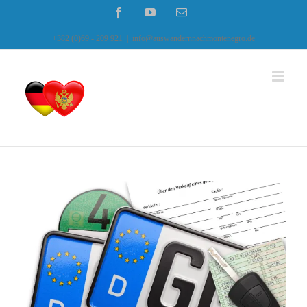
Zum
Facebook
YouTube
E-
Mail
Inhalt
+382 (0)69 - 209 921
|
info@auswandernnachmontenegro.de
springen
KFZ Montenegro
KFZ